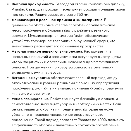
Высокая проходимость.
Благодаря своему компактному дизайну,
Phantas без труда проходит через узкие проходы и очищает зоны
под столами. Радиус разворота всего 750 мм.
Локализация в реальном времени и 3D-восприятие.
В
динамичной обстановке Phantas способен определить свое
местоположение и обновлять карту в режиме реального
времени. Мультисенсорная система fusion обеспечивает
устройству трехмерное восприятие окружающей среды, что
значительно расширяет его понимание пространства.
Автоматическое переключение режима.
Распознает типы
напольных покрытий и автоматически регулирует высоту щетки,
чтобы защитить их и обеспечить максимальную эффективность
очистки. При движении по ковру устройство автоматически
активирует режим пылесоса.
Встроенная рукоятка
обеспечивает плавный переход между
автоматическим и ручным режимами с помощью определения
положения рукоятки, а интуитивно понятные кнопки управления
– плавное управление.
Умное планирование
. Робот сканирует ближайшую область и
самостоятельно выполняет уборку в необходимых местах. Если
он сталкивается с крупными предметами, которые не может
убрать, то отправляет уведомление оператору через
приложение. Такой подход позволяет Phantas до 400% повысить
эффективность уборки и значительно сократить потребление
воды, энергии и химикатов.